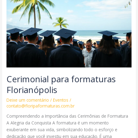
Cerimonial para formaturas
Florianópolis
Deixe um comentário
/
Eventos
/
contato@floripaformaturas.com.br
Compreendendo a Importância das Cerimônias de Formatura
A Alegria da Conquista A formatura é um momento
exuberante em sua vida, simbolizando todo o esforço e
dedicação que você investiu em sua educação. É uma