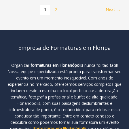
em
1
2
Next
→
Florianópolis
Empresa de Formaturas em Floripa
Organizar
formaturas em Florianópolis
nunca foi tão fácil!
Nossa equipe especializada está pronta para transformar seu
evento em um momento inesquecível. Com anos de
experiência no mercado, oferecemos serviços completos que
incluem desde a escolha do local perfeito até a decoração
temática, fotografia profissional e buffet de alta qualidade.
Florianópolis, com suas paisagens deslumbrantes e
infraestrutura de ponta, é o cenário ideal para celebrar essa
conquista tão importante. Entre em contato conosco e
descubra como podemos tornar sua formatura um evento
memorável.
Formaturas em Florianópolis
com excelência e