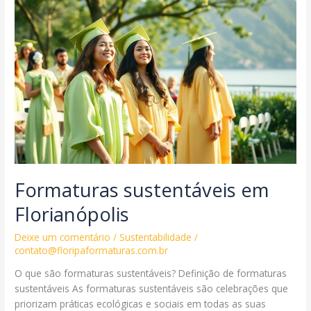
Florianópolis
Formaturas sustentáveis em
Florianópolis
Deixe um comentário
/
Sustentabilidade
/
contato@floripaformaturas.com.br
O que são formaturas sustentáveis? Definição de formaturas
sustentáveis As formaturas sustentáveis são celebrações que
priorizam práticas ecológicas e sociais em todas as suas