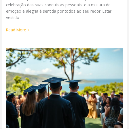
celebração das suas conquistas pessoais, e a mistura de
emoção e alegria é sentida por todos ao seu redor. Estar
vestido
Cerimonial
Read More »
para
formaturas
Florianópolis