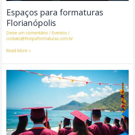
Espaços para formaturas
Florianópolis
Deixe um comentário
/
Eventos
/
contato@floripaformaturas.com.br
Espaços
Read More »
para
formaturas
Florianópolis